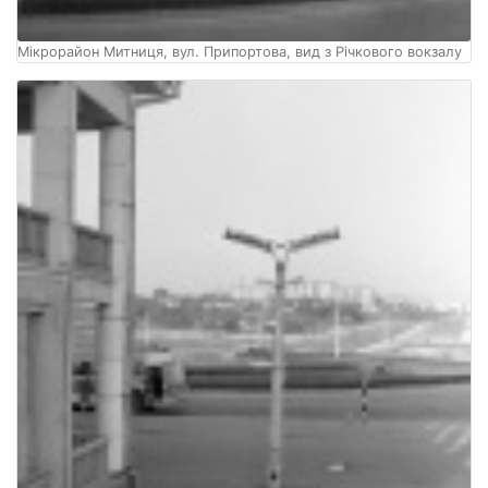
Мікрорайон Митниця, вул. Припортова, вид з Річкового вокзалу