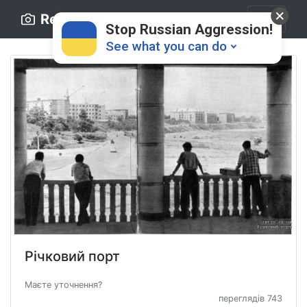
Retro.ck.ua
Stop Russian Aggression!
See what you can do
Donate
💸
Support Ukraine
❤
Річковий порт
Share this widget
📌
Маєте уточнення?
переглядів 743