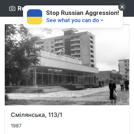
Retro.ck.ua
Stop Russian Aggression!
See what you can do
Donate
💸
Support Ukraine
❤
Смілянська, 113/1
Share this widget
📌
1987