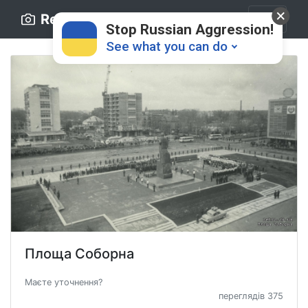
Retro.ck.ua
Stop Russian Aggression!
See what you can do
Donate
💸
Support Ukraine
❤
Площа Соборна
Share this widget
📌
Маєте уточнення?
переглядів 375