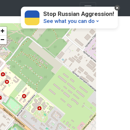
Stop Russian Aggression!
See what you can do
+
−
Donate
💸
Support Ukraine
❤
Share this widget
📌