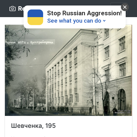
Retro.ck.ua
Stop Russian Aggression!
See what you can do
Donate
💸
Support Ukraine
❤
Share this widget
📌
Шевченка, 195