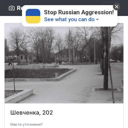
Retro.ck.ua
Stop Russian Aggression!
See what you can do
Donate
💸
Support Ukraine
❤
Шевченка, 202
Share this widget
📌
Маєте уточнення?