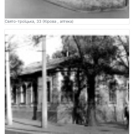
Свято-троїцька, 33 (Кірова , аптека)