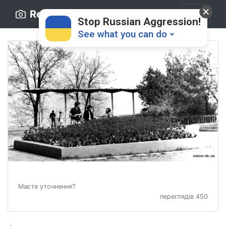
Retro.ck.ua
Stop Russian Aggression!
See what you can do
Donate
💸
Support Ukraine
❤
Маєте уточнення?
переглядів 450
Share this widget
📌