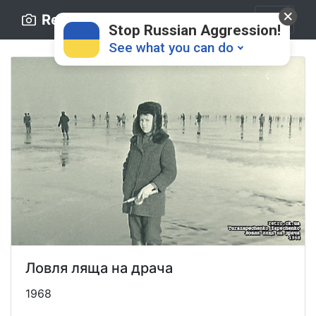
Retro.ck.ua
Stop Russian Aggression!
See what you can do
Donate
💸
Support Ukraine
❤
Ловля ляща на драча
Share this widget
📌
1968