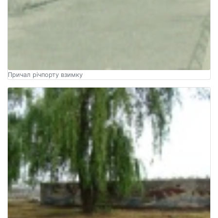
Причал річпорту взимку