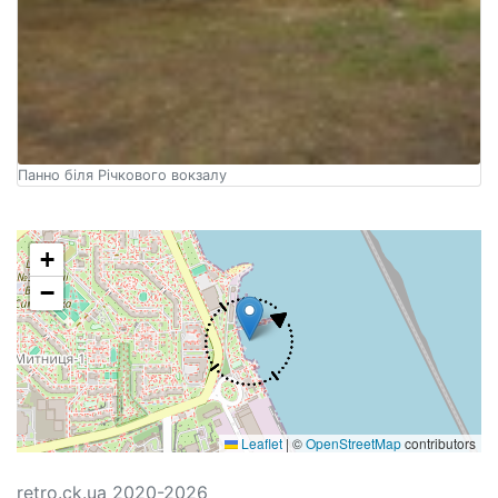
Панно біля Річкового вокзалу
+
−
Leaflet
|
©
OpenStreetMap
contributors
retro.ck.ua 2020-2026