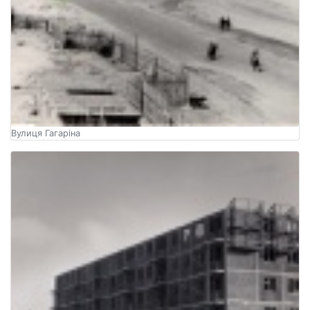
Вулиця Гагаріна