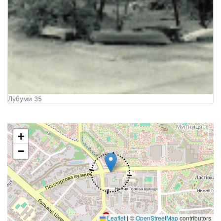
Лубуми 35
+
−
Leaflet
|
©
OpenStreetMap
contributors