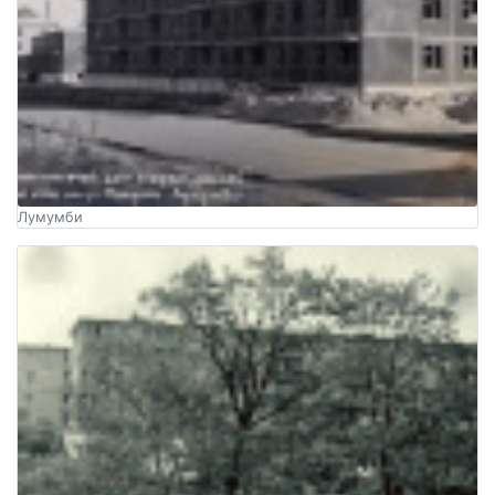
Лумумби