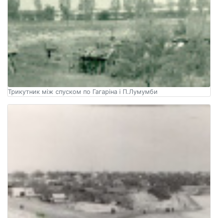
Трикутник між спуском по Гагаріна і П.Лумумби