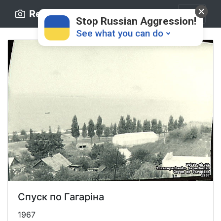
Retro.ck.ua
Stop Russian Aggression!
See what you can do
Donate
💸
Support Ukraine
❤
Спуск по Гагаріна
Share this widget
📌
1967