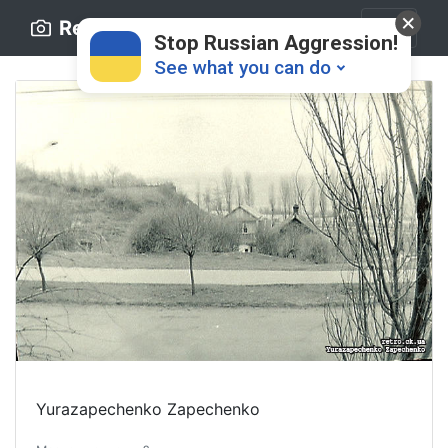
Retro.ck.ua
Stop Russian Aggression!
See what you can do
Donate
💸
Support Ukraine
❤
Share this widget
📌
Yurazapechenko Zapechenko