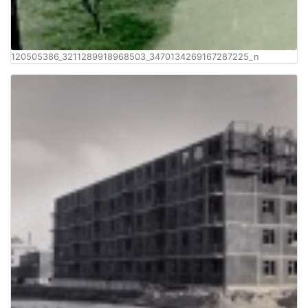
120505386_3211289918968503_3470134269167287225_n