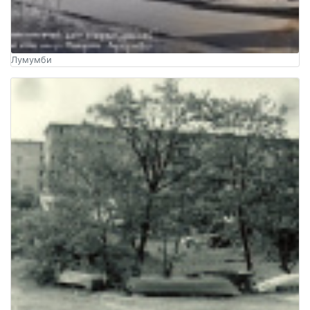
Лумумби