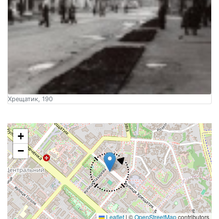
Хрещатик, 190
+
−
Leaflet
|
©
OpenStreetMap
contributors