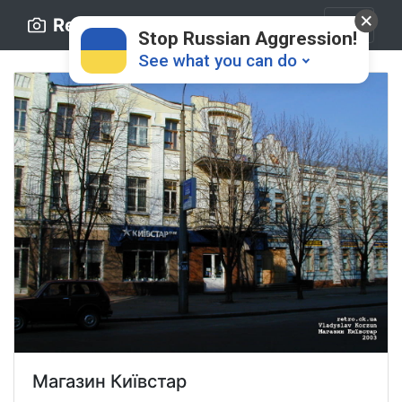
Retro.ck.ua
Stop Russian Aggression!
See what you can do
Donate
💸
Support Ukraine
❤
Share this widget
📌
Магазин Київстар