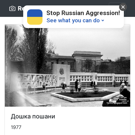
Retro.ck.ua
Stop Russian Aggression!
See what you can do
Donate
💸
Support Ukraine
❤
Дошка пошани
Share this widget
📌
1977