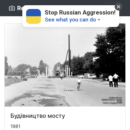
Retro.ck.ua
Stop Russian Aggression!
See what you can do
Donate
💸
Support Ukraine
❤
Будівництво мосту
Share this widget
📌
1981