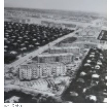
пр-т Хіміків