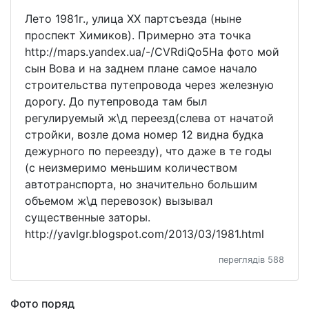
Лето 1981г., улица ХХ партсъезда (ныне
проспект Химиков). Примерно эта точка
http://maps.yandex.ua/-/CVRdiQo5На фото мой
сын Вова и на заднем плане самое начало
строительства путепровода через железную
дорогу. До путепровода там был
регулируемый ж\д переезд(слева от начатой
стройки, возле дома номер 12 видна будка
дежурного по переезду), что даже в те годы
(с неизмеримо меньшим количеством
автотранспорта, но значительно большим
объемом ж\д перевозок) вызывал
существенные заторы.
http://yavlgr.blogspot.com/2013/03/1981.html
переглядів 588
Фото поряд