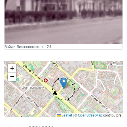
Байди Вишневецького, 24
+
−
Leaflet
|
©
OpenStreetMap
contributors