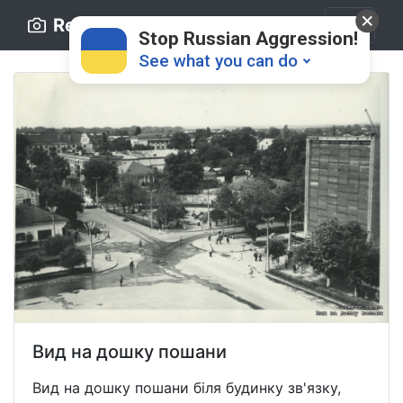
Retro.ck.ua
Stop Russian Aggression!
See what you can do
Donate
💸
Support Ukraine
❤
Вид на дошку пошани
Share this widget
📌
Вид на дошку пошани біля будинку зв'язку,