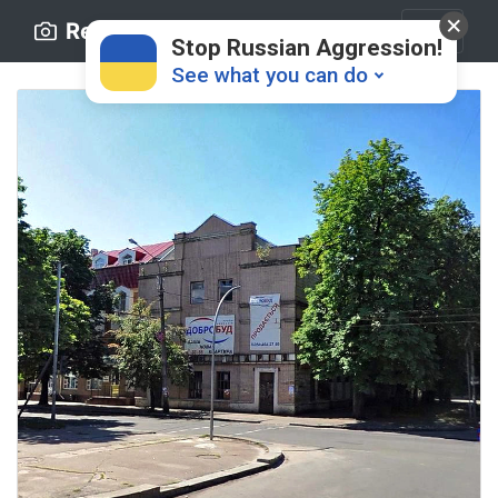
Retro.ck.ua
Stop Russian Aggression!
See what you can do
Donate
💸
Support Ukraine
❤
Share this widget
📌