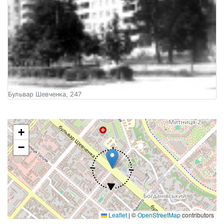
Бульвар Шевченка, 247
+
−
Leaflet
|
©
OpenStreetMap
contributors