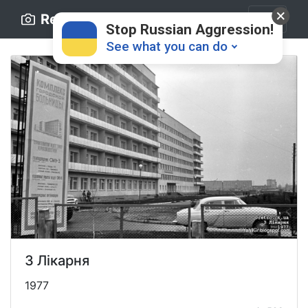
Retro.ck.ua
Stop Russian Aggression!
See what you can do
Donate
💸
Support Ukraine
❤
3 Лікарня
Share this widget
📌
1977