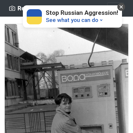
Retro.ck.ua
Stop Russian Aggression!
See what you can do
Donate
💸
Support Ukraine
❤
Share this widget
📌