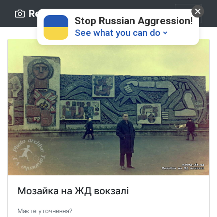
Retro.ck.ua
Stop Russian Aggression!
See what you can do
Donate
💸
Support Ukraine
❤
Мозайка на ЖД вокзалі
Share this widget
📌
Маєте уточнення?