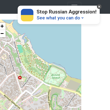
Stop Russian Aggression!
See what you can do
+
−
Donate
💸
Support Ukraine
❤
Share this widget
📌