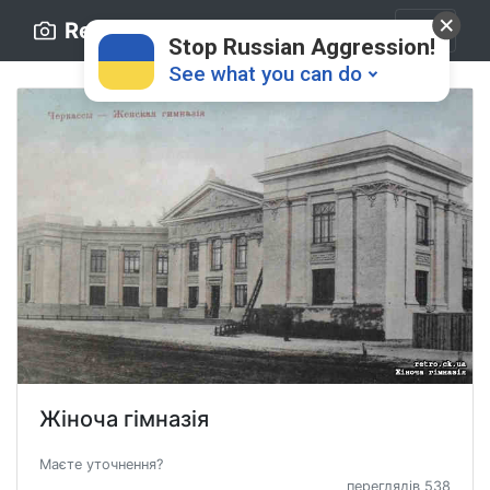
Retro.ck.ua
Stop Russian Aggression!
See what you can do
Donate
💸
Support Ukraine
❤
Жіноча гімназія
Share this widget
📌
Маєте уточнення?
переглядів 538