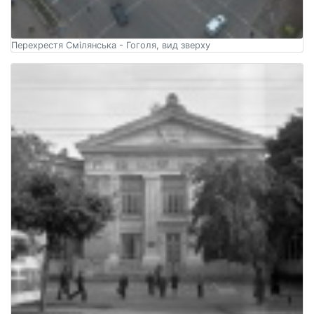
Перехрестя Смілянська - Гоголя, вид зверху