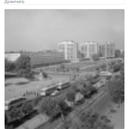
Драмтеатр