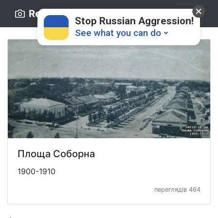
Retro.ck.ua
Stop Russian Aggression!
See what you can do
Donate
💸
Площа Соборна
Support Ukraine
❤
1900-1910
переглядів 464
Share this widget
📌