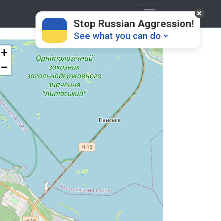
Stop Russian Aggression!
See what you can do
+
−
Donate
💸
Support Ukraine
❤
Share this widget
📌