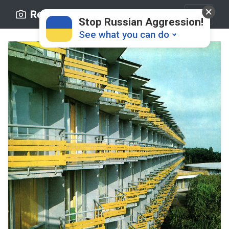
Retro.ck.ua
Stop Russian Aggression!
See what you can do
Donate
💸
Support Ukraine
❤
Share this widget
📌