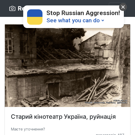
Retro.ck.ua
Stop Russian Aggression!
See what you can do
Donate
💸
Support Ukraine
❤
Старий кінотеатр Україна, руйнація
Share this widget
📌
Маєте уточнення?