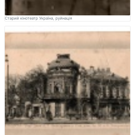
Старий кінотеатр Україна, руйнація