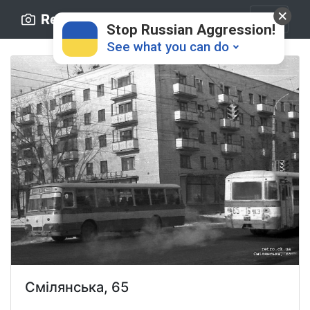
Retro.ck.ua
Stop Russian Aggression!
See what you can do
Donate
💸
Support Ukraine
❤
Share this widget
📌
Смілянська, 65