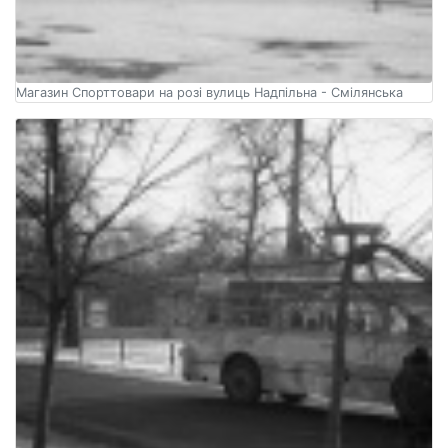
Магазин Спорттовари на розі вулиць Надпільна - Смілянська