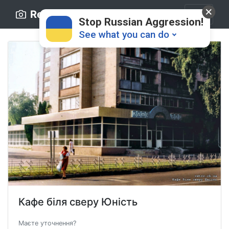
Retro.ck.ua
Stop Russian Aggression!
See what you can do
Donate
💸
Support Ukraine
❤
Кафе біля сверу Юність
Share this widget
📌
Маєте уточнення?