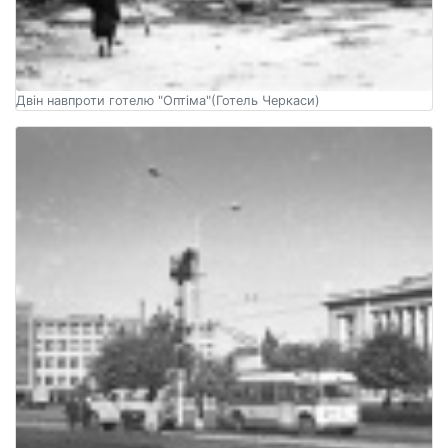
Двін навпроти готелю "Оптіма"(Готель Черкаси)