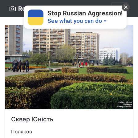
Retro.ck.ua
Stop Russian Aggression!
See what you can do
Donate
💸
Support Ukraine
❤
Сквер Юність
Share this widget
📌
Поляков