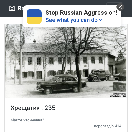
Retro.ck.ua
Stop Russian Aggression!
See what you can do
Donate
💸
Support Ukraine
❤
Хрещатик , 235
Share this widget
📌
Маєте уточнення?
переглядів 414