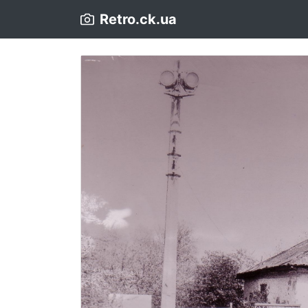
Retro.ck.ua