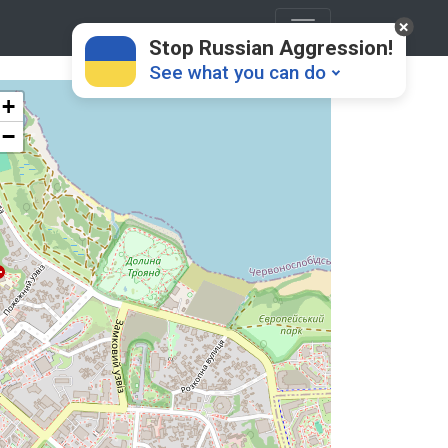
Stop Russian Aggression!
See what you can do
+
−
Donate
💸
Support Ukraine
❤
Share this widget
📌