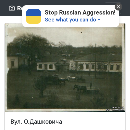
Retro.ck.ua
Stop Russian Aggression!
See what you can do
Donate
💸
Support Ukraine
❤
Share this widget
📌
Вул. О.Дашковича