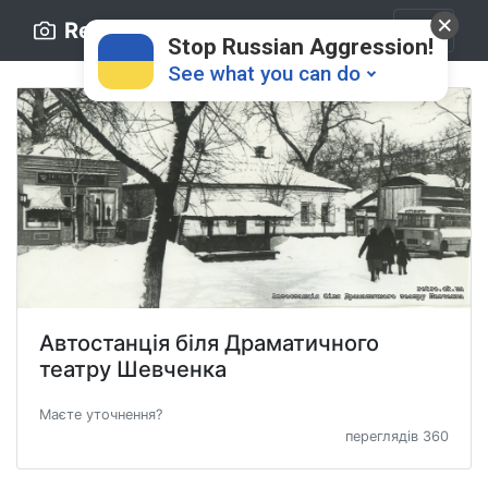
Retro.ck.ua
Stop Russian Aggression!
See what you can do
Donate
💸
Автостанція біля Драматичного
театру Шевченка
Support Ukraine
❤
Маєте уточнення?
Share this widget
📌
переглядів 360