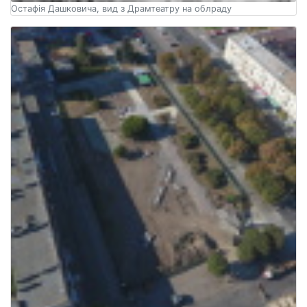
Остафія Дашковича, вид з Драмтеатру на облраду