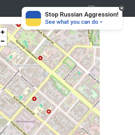
Stop Russian Aggression!
See what you can do
+
−
Donate
💸
Support Ukraine
❤
Share this widget
📌