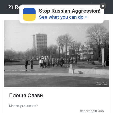
Retro.ck.ua
Stop Russian Aggression!
See what you can do
Donate
💸
Support Ukraine
❤
Площа Слави
Share this widget
📌
Маєте уточнення?
переглядів 346