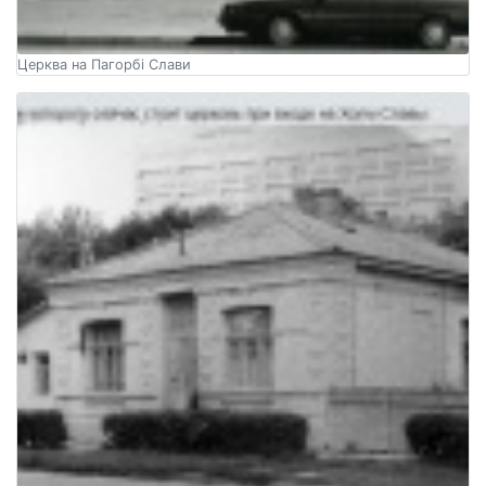
Церква на Пагорбі Слави