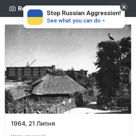
Retro.ck.ua
Stop Russian Aggression!
See what you can do
Donate
💸
Support Ukraine
❤
Share this widget
📌
1964, 21 Липня