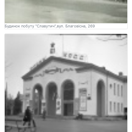
Будинок побуту "Славутич",вул. Благовісна, 269