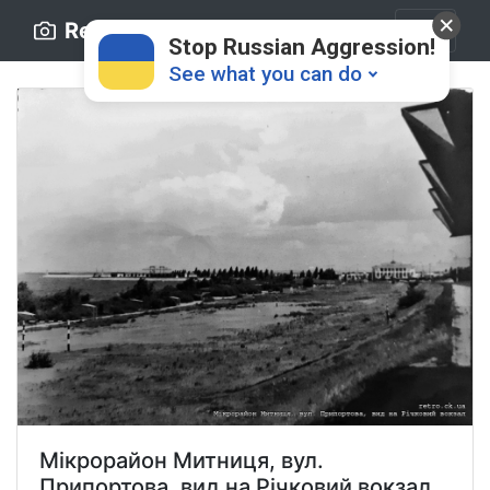
Retro.ck.ua
Stop Russian Aggression!
See what you can do
Donate
💸
Support Ukraine
❤
Share this widget
📌
Мікрорайон Митниця, вул.
Припортова, вид на Річковий вокзал