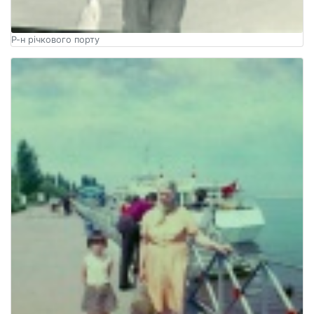
Р-н річкового порту