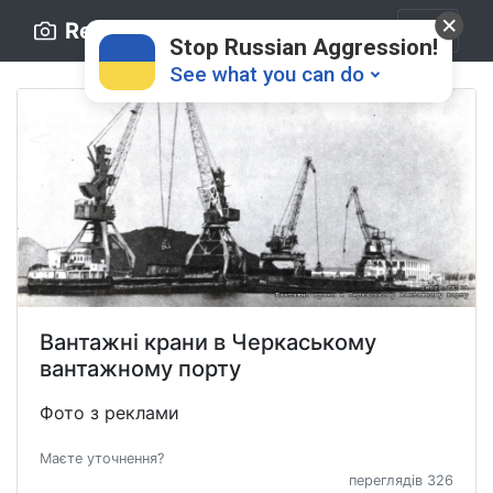
Retro.ck.ua
Stop Russian Aggression!
See what you can do
Donate
💸
Вантажні крани в Черкаському
вантажному порту
Support Ukraine
❤
Фото з реклами
Share this widget
📌
Маєте уточнення?
переглядів 326