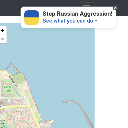
Stop Russian Aggression!
See what you can do
+
−
Donate
💸
Support Ukraine
❤
Share this widget
📌