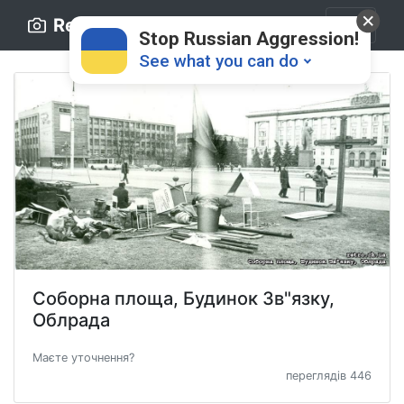
Retro.ck.ua
Stop Russian Aggression!
See what you can do
Donate
💸
Соборна площа, Будинок Зв"язку,
Support Ukraine
❤
Облрада
Маєте уточнення?
Share this widget
📌
переглядів 446