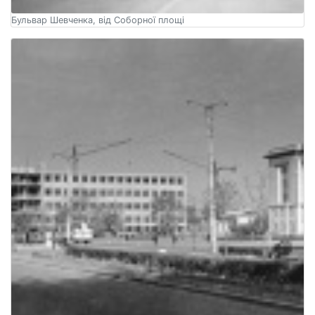
Бульвар Шевченка, від Соборної площі