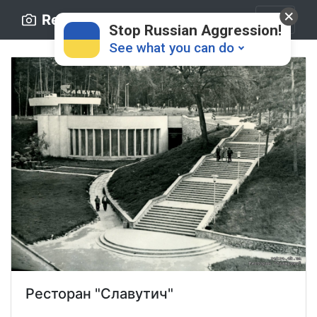
Retro.ck.ua
Stop Russian Aggression!
See what you can do
Donate
💸
Support Ukraine
❤
Share this widget
📌
Ресторан "Славутич"