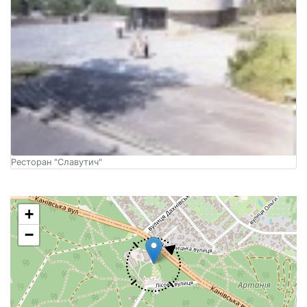
Ресторан "Славутич"
+
−