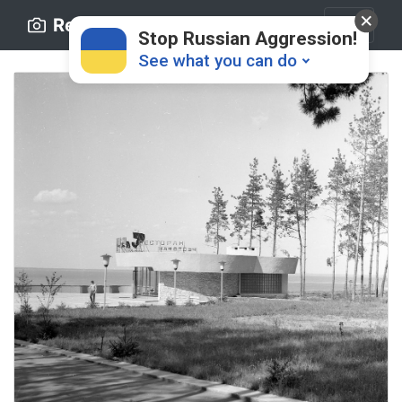
Retro.ck.ua
Stop Russian Aggression!
See what you can do
Donate
💸
Support Ukraine
❤
Share this widget
📌