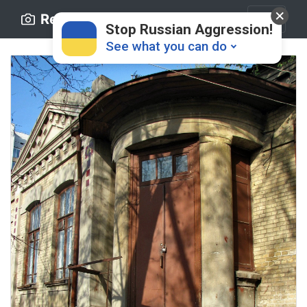
Retro.ck.ua
Stop Russian Aggression!
See what you can do
Donate
💸
Support Ukraine
❤
Share this widget
📌