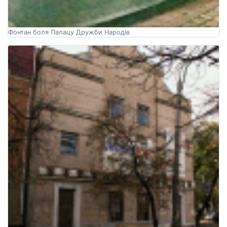
Фонтан боля Палацу Дружби Народів