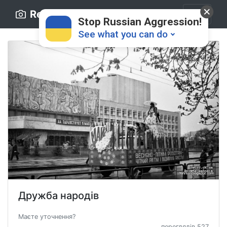
Retro.ck.ua
Stop Russian Aggression!
See what you can do
Donate
💸
Support Ukraine
❤
Дружба народів
Share this widget
📌
Маєте уточнення?
переглядів 527