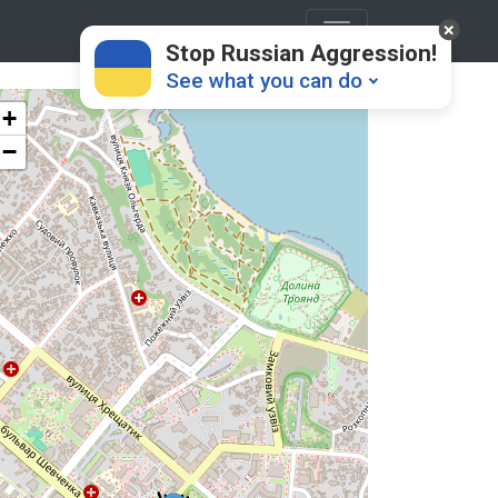
Stop Russian Aggression!
See what you can do
+
−
Donate
💸
Support Ukraine
❤
Share this widget
📌