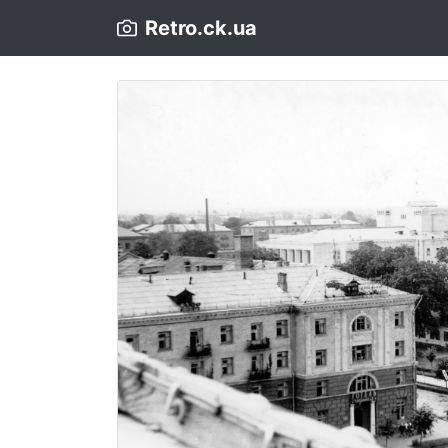
Retro.ck.ua