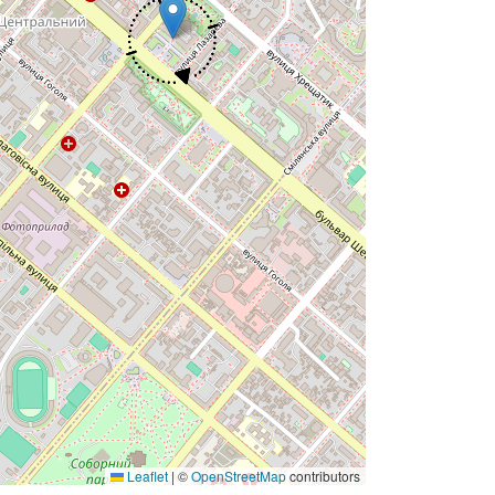
Leaflet
|
©
OpenStreetMap
contributors