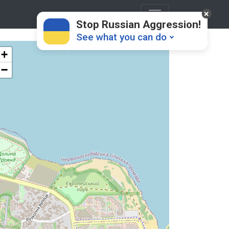
Stop Russian Aggression!
See what you can do
+
−
Donate
💸
Support Ukraine
❤
Share this widget
📌