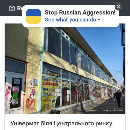
Retro.ck.ua
Stop Russian Aggression!
See what you can do
Donate
💸
Support Ukraine
❤
Share this widget
📌
Універмаг біля Центрального ринку