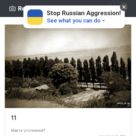
Retro.ck.ua
Stop Russian Aggression!
See what you can do
Donate
💸
Support Ukraine
❤
11
Share this widget
📌
Маєте уточнення?