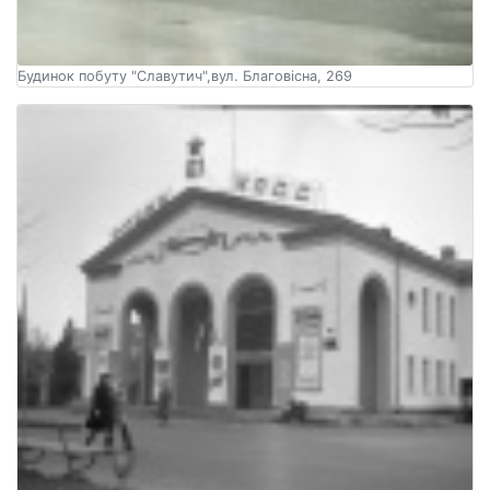
Будинок побуту "Славутич",вул. Благовісна, 269