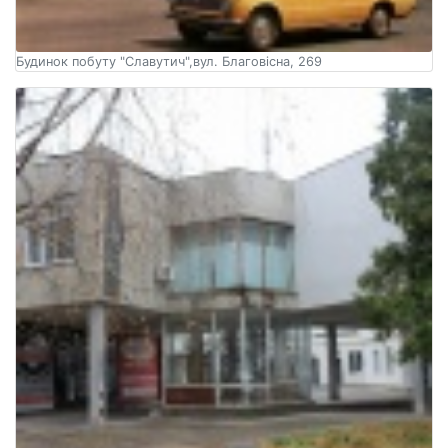
Будинок побуту "Славутич",вул. Благовісна, 269