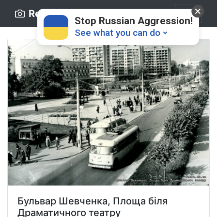
Retro.ck.ua
Stop Russian Aggression!
See what you can do
Donate
💸
Support Ukraine
❤
Share this widget
📌
Бульвар Шевченка, Площа біля
Драматичного театру