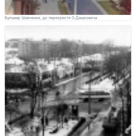
Бульвар Шевченка, до перехрестя О.Дашковича