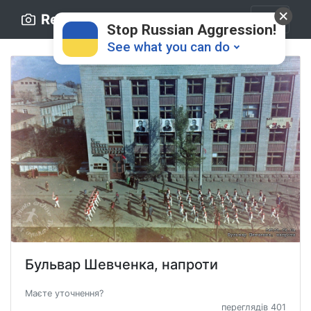
Retro.ck.ua
Stop Russian Aggression!
See what you can do
Donate
💸
Support Ukraine
❤
Бульвар Шевченка, напроти
Share this widget
📌
Маєте уточнення?
переглядів 401