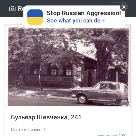
Retro.ck.ua
Stop Russian Aggression!
See what you can do
Donate
💸
Support Ukraine
❤
Бульвар Шевченка, 241
Share this widget
📌
Маєте уточнення?
переглядів 407