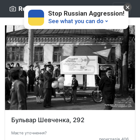
Retro.ck.ua
Stop Russian Aggression!
See what you can do
Donate
💸
Support Ukraine
❤
Бульвар Шевченка, 292
Share this widget
📌
Маєте уточнення?
переглядів 406